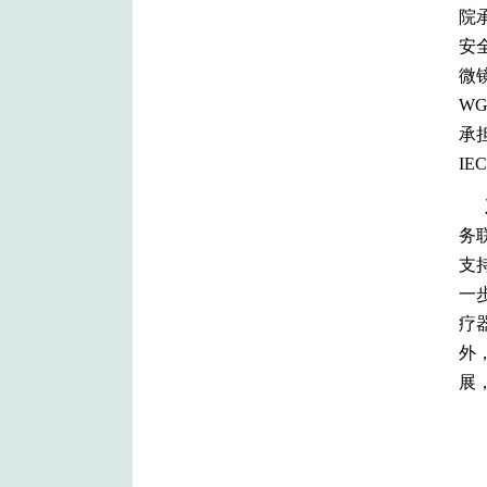
院
安全
微
W
承
I
务
支
一
疗
外
展