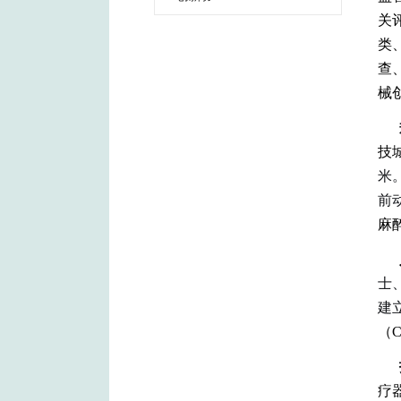
关
类
查
械
技
米
前
麻
士
建
（C
疗