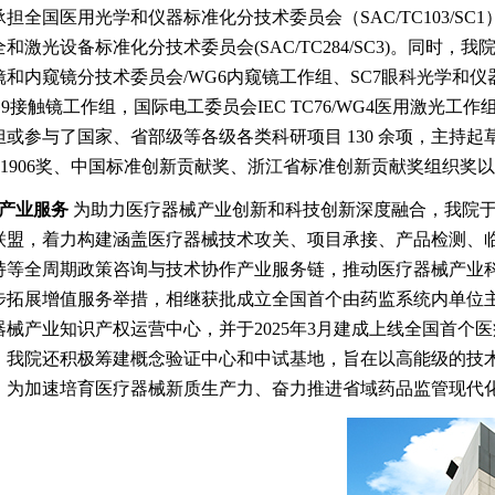
承担全国医用光学和仪器标准化分技术委员会（SAC/TC103/S
和激光设备标准化分技术委员会(SAC/TC284/SC3)。同时，我院是
镜和内窥镜分技术委员会/WG6内窥镜工作组、SC7眼科光学和仪
G9接触镜工作组，国际电工委员会IEC TC76/WG4医用激光
担或参与了国家、省部级等各级各类科研项目 130 余项，主持起草
EC1906奖、中国标准创新贡献奖、浙江省标准创新贡献奖组织奖
产业服务
为助力医疗器械产业创新和科技创新深度融合，我院于2
联盟，着力构建涵盖医疗器械技术攻关、项目承接、产品检测、
持等全周期政策咨询与技术协作产业服务链，推动医疗器械产业科
步拓展增值服务举措，相继获批成立全国首个由药监系统内单位
器械产业知识产权运营中心，并于2025年3月建成上线全国首个
，我院还积极筹建概念验证中心和中试基地，旨在以高能级的技
，为加速培育医疗器械新质生产力、奋力推进省域药品监管现代