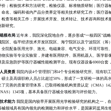
评价；检验技术和方法研究，检验仪器、标准物质研制；医疗器
、命名、编码和省内产品分类界定等相关技术研究工作；医疗器
、检查等相关工作；开展技术开发、技术转让、技术咨询和技术
创新研究。
规模布局
近年来，我院
深化院地合作，逐步形成“一核四区”战
城院区、临平经济技术开发区院区、海宁院区
以及宁波院区（筹）
。全院配备医用光学、激光、电磁兼容、电气安全、环境可靠性
动物实验等专业实
验室，并建有医用软件、医用机器人、医学影
醉及应急防护等医疗器械性能检测平台。现有仪器设备6969台套
人员资质
我院内设4个管理部门和4个专业检验研究所。现有职工2
、硕士及高级职称人员占比超过50%，形成了一支研检一体的高水平技术
立了完善的质量管理体系，已
取得检验机构资质认定（CMA）14
NAS）1345项，基本
具备医疗器械全项检测与评价能力。
技术能力
我院是国内较早开展医用光学检验研究的机构之一，
器械领域具有国内领先的检测能力和评价水平，是国家药监局生